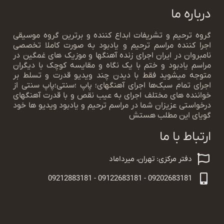
درباره ما
گروه ترحیم و تشریفات ابداع کننده و برترین گروه موسیقی
اجرا کننده مراسم ترحیم و یادبود به صورت کاملا تخصصی
نامبروان در ایران اجرای زنده آهنگها و موزیک های غمگین در
مراسم یادبود و ختم با یک نگاه و مقایسه کوچک با دیگران
متوجه میشوید فقط با دیدن چند ویدیو قدرت و تسلط بر
اجرای تمام سبک‌ها اجرای آهنگهای؛ پاپ ؛سنتی؛پاپ سنتی از
خواننده های مختلف اجرای به عیب نقص و با قدرت آهنگهای
درخواستی عزیزان شما در مراسم ترحیم و یادبود ویدیو ها خود
گویای این مطلب هستش
ارتباط با ما
دفتر مرکزی: تهران، میرداماد
09202683181 - 09122683181 - 09212883181